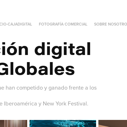
ICIO-CAJADIGITAL
FOTOGRAFÍA COMERCIAL
SOBRE NOSOTRO
ón digital 
Globales
ue han competido y ganado frente a los
de Iberoamérica y New York Festival.