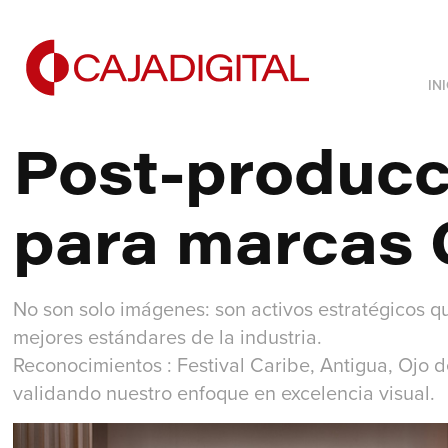
IN
Post-producci
para marcas 
No son solo imágenes: son activos estratégicos q
mejores estándares de la industria.
Reconocimientos : Festival Caribe, Antigua, Ojo 
validando nuestro enfoque en excelencia visual.