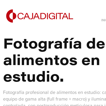
IN
Fotografía de 
alimentos en 
estudio.
Fotografía profesional de alimentos en estudio: 
equipo de gama alta (full frame + macro) y ilumin
controlada, con postproducción meticulosa para 